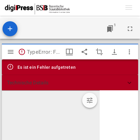
Toggl
navig
1
Mirador
TypeError: Failed to fetch
Viewer
Es ist ein Fehler aufgetreten
Technische Details