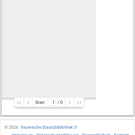
Scan
/ 
0
©
2026
Bayerische Staatsbibliothek
Impressum
Datenschutzerklärung
Barrierefreiheit
Kontakt