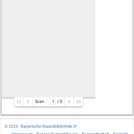
Scan
/ 
0
©
2026
Bayerische Staatsbibliothek
Impressum
Datenschutzerklärung
Barrierefreiheit
Kontakt