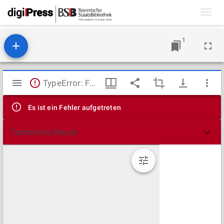
Toggl
navig
1
Mirador
TypeError: Failed to fetch
Viewer
Es ist ein Fehler aufgetreten
Technische Details