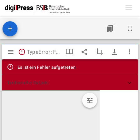
Toggl
navig
1
Mirador
TypeError: Failed to fetch
Viewer
Es ist ein Fehler aufgetreten
Technische Details