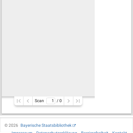
Scan
/ 
0
©
2026
Bayerische Staatsbibliothek
Impressum
Datenschutzerklärung
Barrierefreiheit
Kontakt