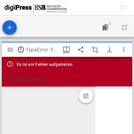
Toggl
navig
1
Mirador
TypeError: Failed to fetch
Viewer
Es ist ein Fehler aufgetreten
Technische Details