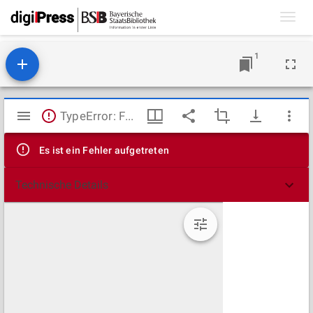
Toggl
navig
1
Mirador
TypeError: Failed to fetch
Viewer
Es ist ein Fehler aufgetreten
Technische Details