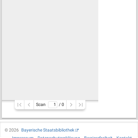
Scan
/ 
0
©
2026
Bayerische Staatsbibliothek
Impressum
Datenschutzerklärung
Barrierefreiheit
Kontakt