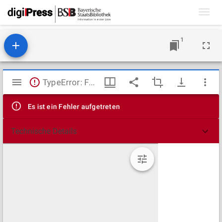
Toggl
navig
1
Mirador
TypeError: Failed to fetch
Viewer
Es ist ein Fehler aufgetreten
Technische Details