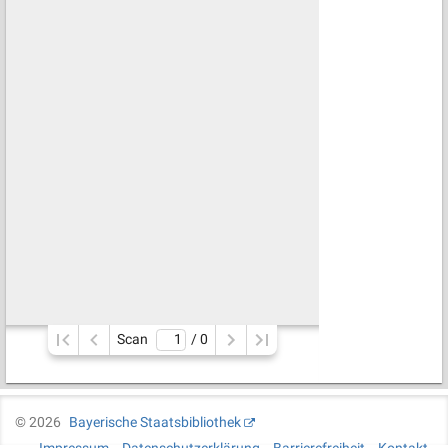
Scan
/ 
0
©
2026
Bayerische Staatsbibliothek
Impressum
Datenschutzerklärung
Barrierefreiheit
Kontakt