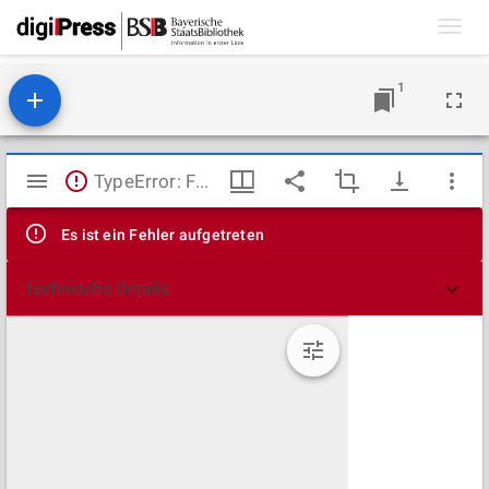
Toggl
navig
1
Mirador
TypeError: Failed to fetch
Viewer
Es ist ein Fehler aufgetreten
Technische Details