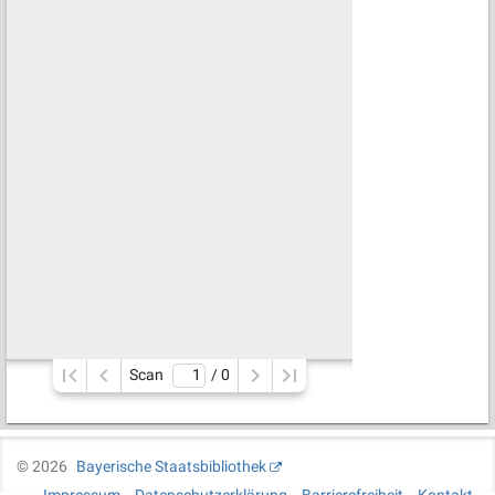
Scan
/ 
0
©
2026
Bayerische Staatsbibliothek
Impressum
Datenschutzerklärung
Barrierefreiheit
Kontakt