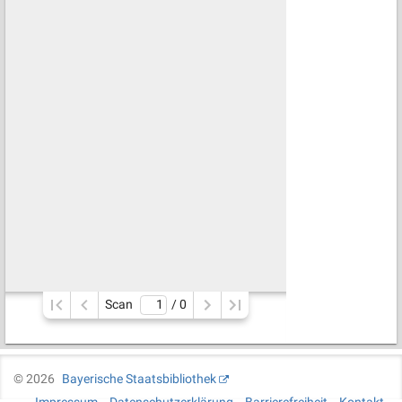
Scan
/ 
0
©
2026
Bayerische Staatsbibliothek
Impressum
Datenschutzerklärung
Barrierefreiheit
Kontakt