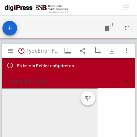
Toggl
navig
1
Mirador
TypeError: Failed to fetch
Viewer
Es ist ein Fehler aufgetreten
Technische Details