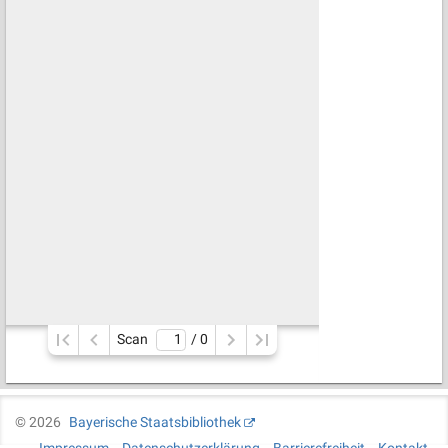
Scan
/ 
0
©
2026
Bayerische Staatsbibliothek
Impressum
Datenschutzerklärung
Barrierefreiheit
Kontakt