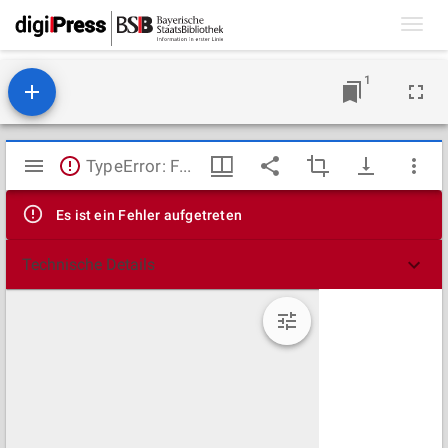
Toggl
navig
1
Mirador
TypeError: Failed to fetch
Viewer
Es ist ein Fehler aufgetreten
Technische Details