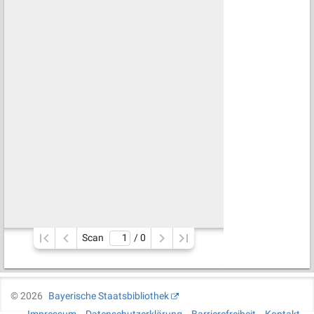
Scan
/ 
0
©
2026
Bayerische Staatsbibliothek
Impressum
Datenschutzerklärung
Barrierefreiheit
Kontakt