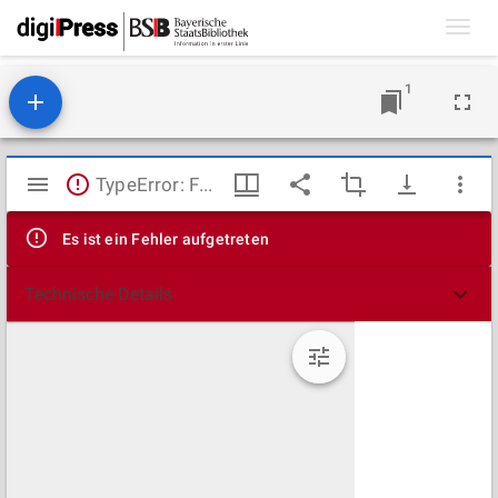
Toggl
navig
1
Mirador
TypeError: Failed to fetch
Viewer
Es ist ein Fehler aufgetreten
Technische Details