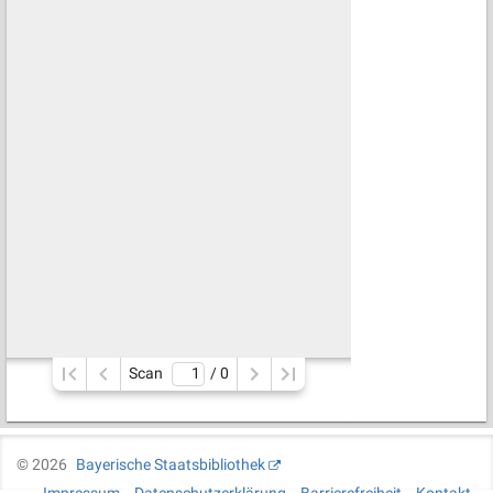
Scan
/ 
0
©
2026
Bayerische Staatsbibliothek
Impressum
Datenschutzerklärung
Barrierefreiheit
Kontakt