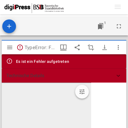
Toggl
navig
1
Mirador
TypeError: Failed to fetch
Viewer
Es ist ein Fehler aufgetreten
Technische Details