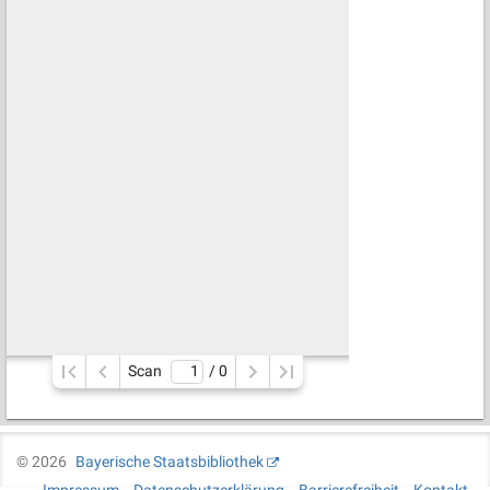
Scan
/ 
0
©
2026
Bayerische Staatsbibliothek
Impressum
Datenschutzerklärung
Barrierefreiheit
Kontakt