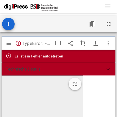
Toggl
navig
1
Mirador
TypeError: Failed to fetch
Viewer
Es ist ein Fehler aufgetreten
Technische Details