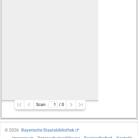
Scan
/ 
0
©
2026
Bayerische Staatsbibliothek
Impressum
Datenschutzerklärung
Barrierefreiheit
Kontakt