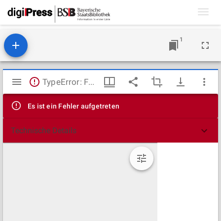
Toggl
navig
1
Mirador
TypeError: Failed to fetch
Viewer
Es ist ein Fehler aufgetreten
Technische Details