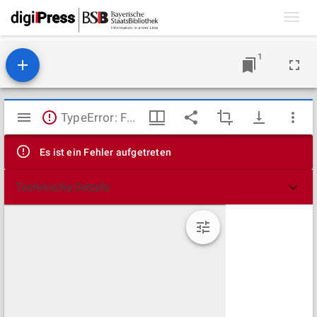
Toggl
navig
1
Mirador
TypeError: Failed to fetch
Viewer
Es ist ein Fehler aufgetreten
Technische Details