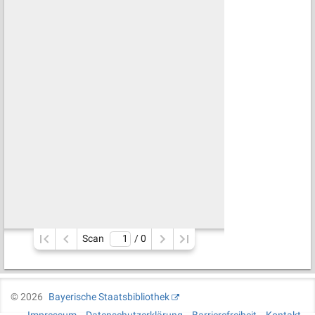
Scan
/ 
0
©
2026
Bayerische Staatsbibliothek
Impressum
Datenschutzerklärung
Barrierefreiheit
Kontakt