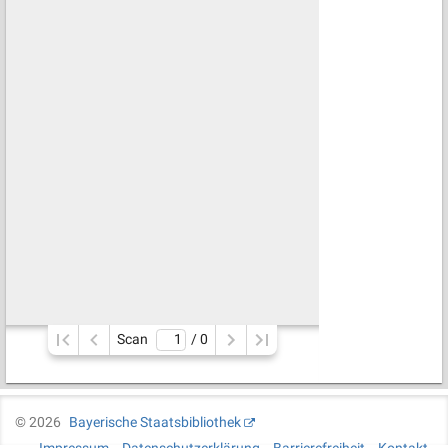
Scan
/ 
0
©
2026
Bayerische Staatsbibliothek
Impressum
Datenschutzerklärung
Barrierefreiheit
Kontakt