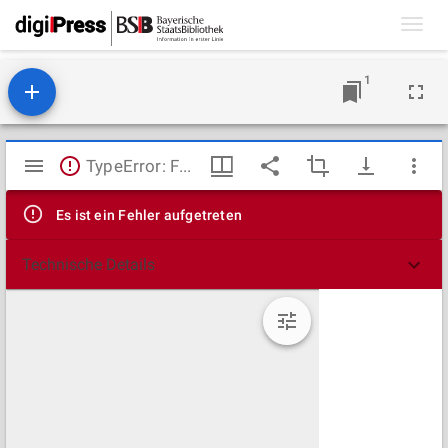
Toggl
navig
1
Mirador
TypeError: Failed to fetch
Viewer
Es ist ein Fehler aufgetreten
Technische Details