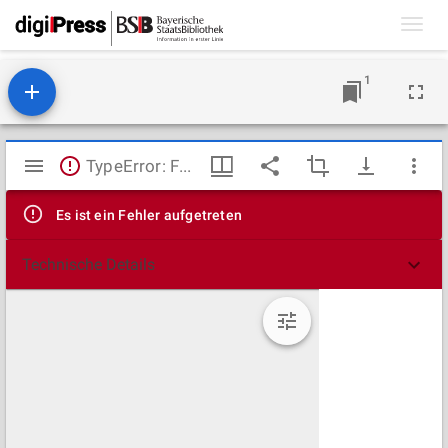
Toggl
navig
1
Mirador
TypeError: Failed to fetch
Viewer
Es ist ein Fehler aufgetreten
Technische Details