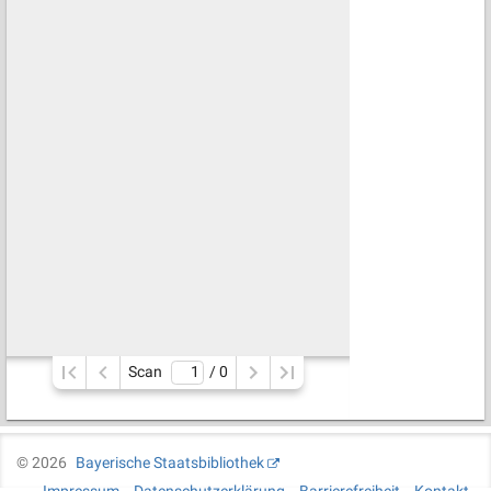
Scan
/ 
0
©
2026
Bayerische Staatsbibliothek
Impressum
Datenschutzerklärung
Barrierefreiheit
Kontakt