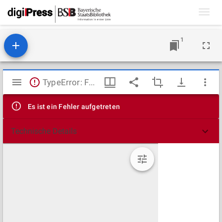
Toggl
navig
1
Mirador
TypeError: Failed to fetch
Viewer
Es ist ein Fehler aufgetreten
Technische Details