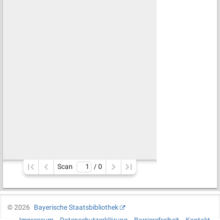
Scan
/ 
0
©
2026
Bayerische Staatsbibliothek
Impressum
Datenschutzerklärung
Barrierefreiheit
Kontakt