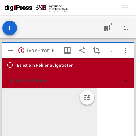
Toggl
navig
1
Mirador
TypeError: Failed to fetch
Viewer
Es ist ein Fehler aufgetreten
Technische Details