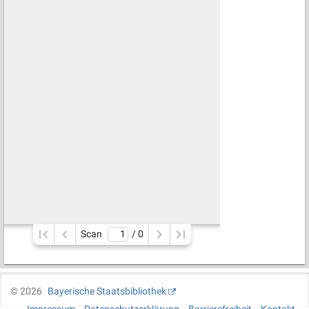
Scan
/ 
0
©
2026
Bayerische Staatsbibliothek
Impressum
Datenschutzerklärung
Barrierefreiheit
Kontakt