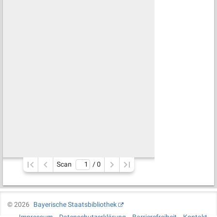
Scan
/ 
0
©
2026
Bayerische Staatsbibliothek
Impressum
Datenschutzerklärung
Barrierefreiheit
Kontakt