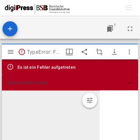
Toggl
navig
1
Mirador
TypeError: Failed to fetch
Viewer
Es ist ein Fehler aufgetreten
Technische Details