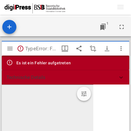
Toggl
navig
1
Mirador
TypeError: Failed to fetch
Viewer
Es ist ein Fehler aufgetreten
Technische Details