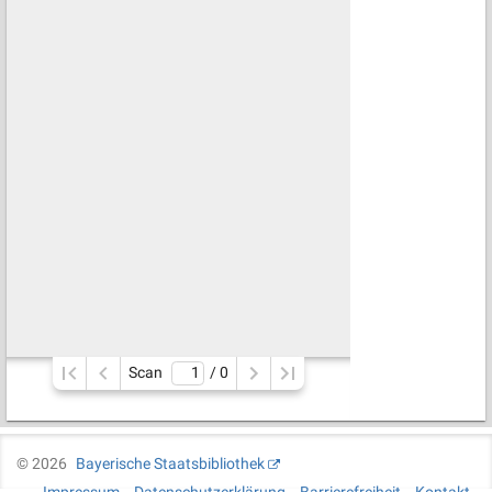
Scan
/ 
0
©
2026
Bayerische Staatsbibliothek
Impressum
Datenschutzerklärung
Barrierefreiheit
Kontakt