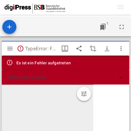
Toggl
navig
1
Mirador
TypeError: Failed to fetch
Viewer
Es ist ein Fehler aufgetreten
Technische Details