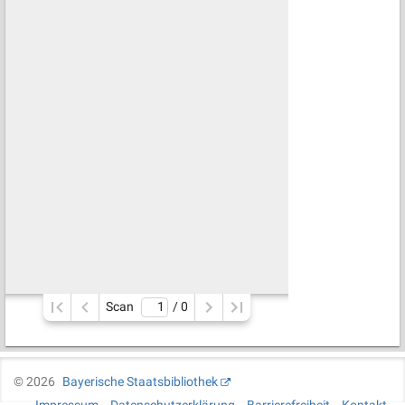
Scan
/ 
0
©
2026
Bayerische Staatsbibliothek
Impressum
Datenschutzerklärung
Barrierefreiheit
Kontakt