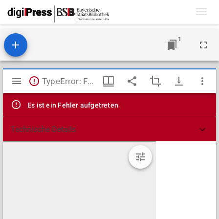
Toggl
navig
1
Mirador
TypeError: Failed to fetch
Viewer
Es ist ein Fehler aufgetreten
Technische Details