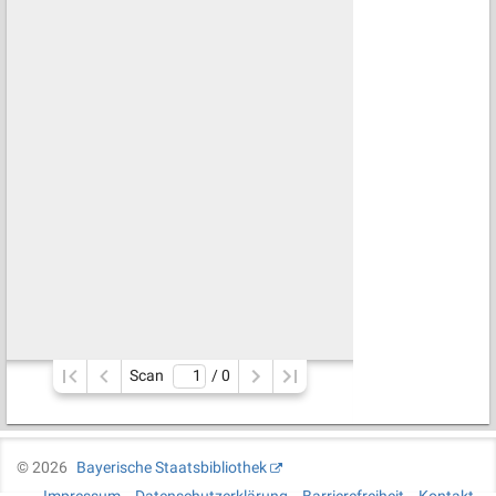
Scan
/ 
0
©
2026
Bayerische Staatsbibliothek
Impressum
Datenschutzerklärung
Barrierefreiheit
Kontakt