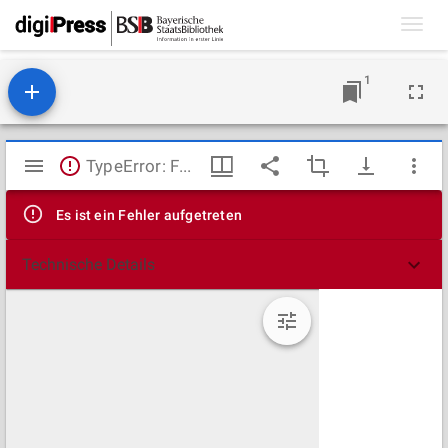
Toggl
navig
1
Mirador
TypeError: Failed to fetch
Viewer
Es ist ein Fehler aufgetreten
Technische Details