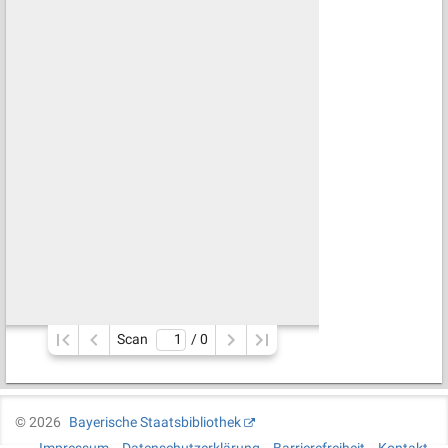
Scan
/ 
0
©
2026
Bayerische Staatsbibliothek
Impressum
Datenschutzerklärung
Barrierefreiheit
Kontakt