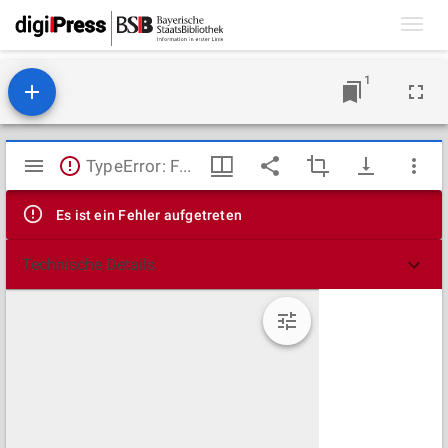
Toggl
navig
1
Mirador
TypeError: Failed to fetch
Viewer
Es ist ein Fehler aufgetreten
Technische Details