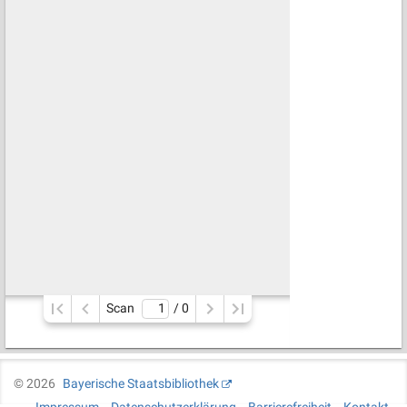
Scan
/ 
0
©
2026
Bayerische Staatsbibliothek
Impressum
Datenschutzerklärung
Barrierefreiheit
Kontakt