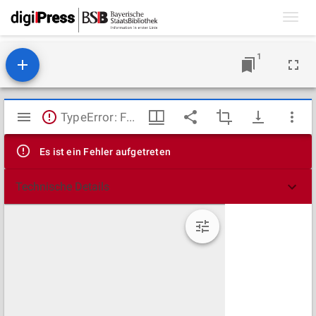
Toggl
navig
1
Mirador
TypeError: Failed to fetch
Viewer
Es ist ein Fehler aufgetreten
Technische Details