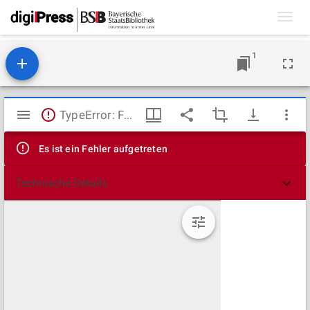
Toggl
navig
1
Mirador
TypeError: Failed to fetch
Viewer
Es ist ein Fehler aufgetreten
Technische Details