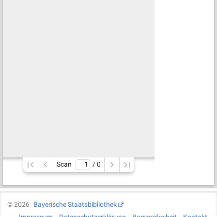
Scan
/ 
0
©
2026
Bayerische Staatsbibliothek
Impressum
Datenschutzerklärung
Barrierefreiheit
Kontakt