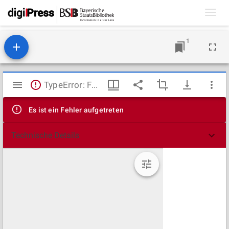
Toggl
navig
1
Mirador
TypeError: Failed to fetch
Viewer
Es ist ein Fehler aufgetreten
Technische Details