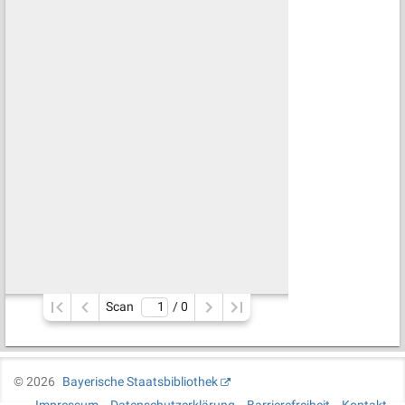
Scan
/ 
0
©
2026
Bayerische Staatsbibliothek
Impressum
Datenschutzerklärung
Barrierefreiheit
Kontakt