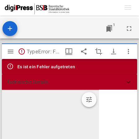
Toggl
navig
1
Mirador
TypeError: Failed to fetch
Viewer
Es ist ein Fehler aufgetreten
Technische Details