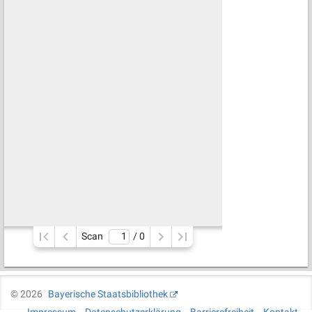
Scan
/ 
0
©
2026
Bayerische Staatsbibliothek
Impressum
Datenschutzerklärung
Barrierefreiheit
Kontakt