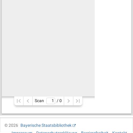
Scan
/ 
0
©
2026
Bayerische Staatsbibliothek
Impressum
Datenschutzerklärung
Barrierefreiheit
Kontakt