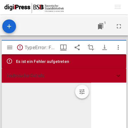
Toggl
navig
1
Mirador
TypeError: Failed to fetch
Viewer
Es ist ein Fehler aufgetreten
Technische Details