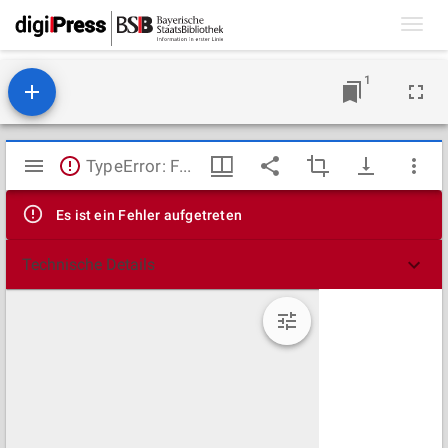
Toggl
navig
1
Mirador
TypeError: Failed to fetch
Viewer
Es ist ein Fehler aufgetreten
Technische Details