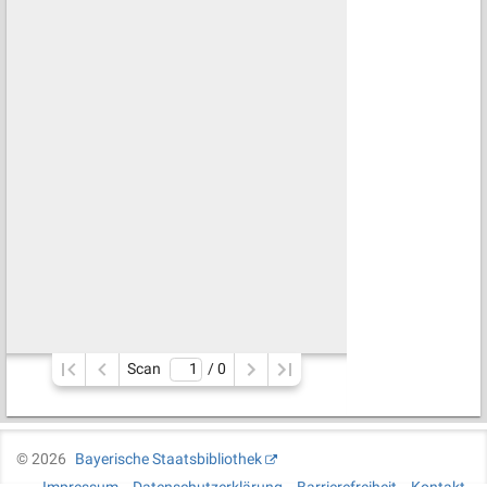
Scan
/ 
0
©
2026
Bayerische Staatsbibliothek
Impressum
Datenschutzerklärung
Barrierefreiheit
Kontakt