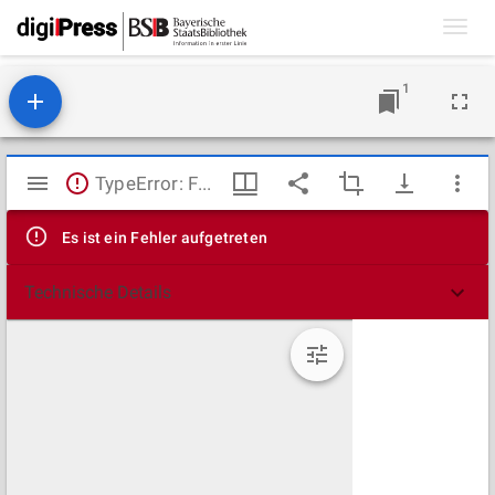
Toggl
navig
1
Mirador
TypeError: Failed to fetch
Viewer
Es ist ein Fehler aufgetreten
Technische Details