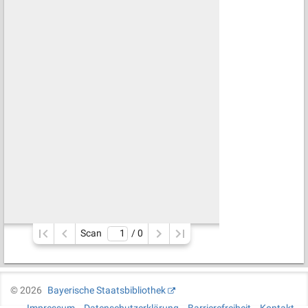
Scan
/ 
0
©
2026
Bayerische Staatsbibliothek
Impressum
Datenschutzerklärung
Barrierefreiheit
Kontakt