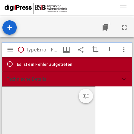
Toggl
navig
1
Mirador
TypeError: Failed to fetch
Viewer
Es ist ein Fehler aufgetreten
Technische Details