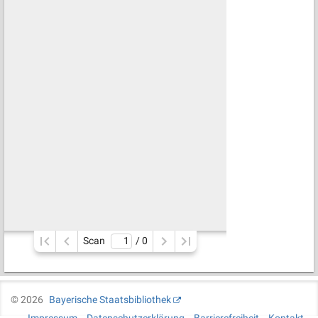
Scan
/ 
0
©
2026
Bayerische Staatsbibliothek
Impressum
Datenschutzerklärung
Barrierefreiheit
Kontakt