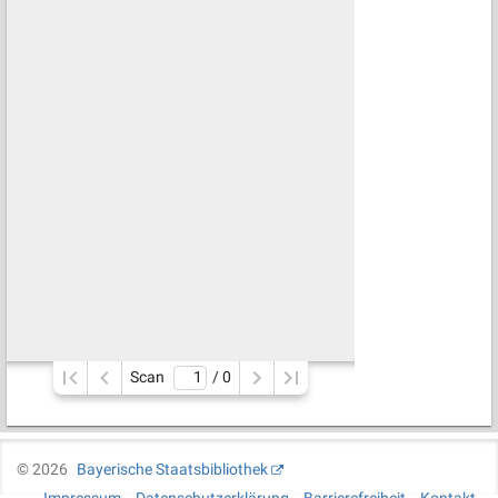
Scan
/ 
0
©
2026
Bayerische Staatsbibliothek
Impressum
Datenschutzerklärung
Barrierefreiheit
Kontakt