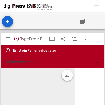
Toggl
navig
1
Mirador
TypeError: Failed to fetch
Viewer
Es ist ein Fehler aufgetreten
Technische Details