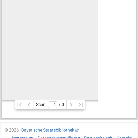
Scan
/ 
0
©
2026
Bayerische Staatsbibliothek
Impressum
Datenschutzerklärung
Barrierefreiheit
Kontakt