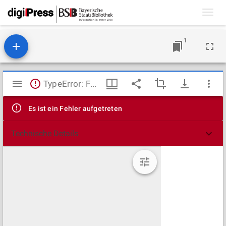
Toggl
navig
1
Mirador
TypeError: Failed to fetch
Viewer
Es ist ein Fehler aufgetreten
Technische Details