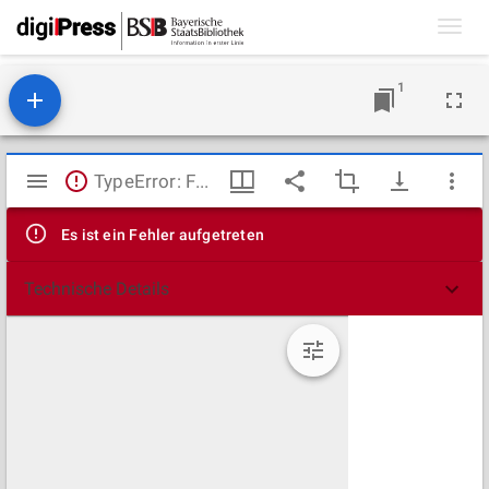
Toggl
navig
1
Mirador
TypeError: Failed to fetch
Viewer
Es ist ein Fehler aufgetreten
Technische Details