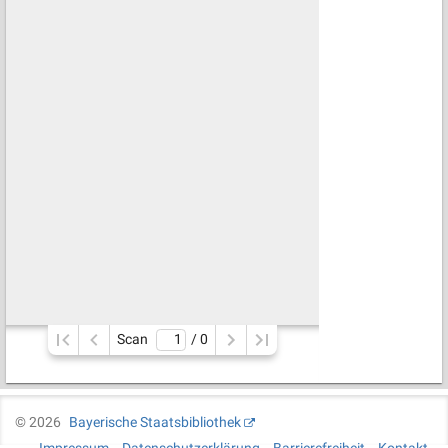
Scan
/ 
0
©
2026
Bayerische Staatsbibliothek
Impressum
Datenschutzerklärung
Barrierefreiheit
Kontakt