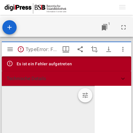
Toggl
navig
1
Mirador
TypeError: Failed to fetch
Viewer
Es ist ein Fehler aufgetreten
Technische Details