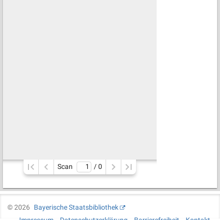
Scan
/ 
0
©
2026
Bayerische Staatsbibliothek
Impressum
Datenschutzerklärung
Barrierefreiheit
Kontakt