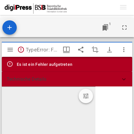
Toggl
navig
1
Mirador
TypeError: Failed to fetch
Viewer
Es ist ein Fehler aufgetreten
Technische Details