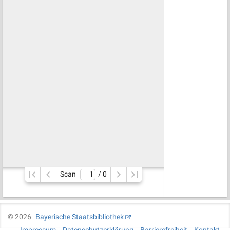
Scan
/ 
0
©
2026
Bayerische Staatsbibliothek
Impressum
Datenschutzerklärung
Barrierefreiheit
Kontakt