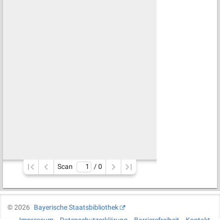
Scan
/ 
0
©
2026
Bayerische Staatsbibliothek
Impressum
Datenschutzerklärung
Barrierefreiheit
Kontakt