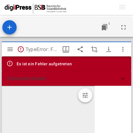
Toggl
navig
1
Mirador
TypeError: Failed to fetch
Viewer
Es ist ein Fehler aufgetreten
Technische Details