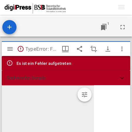
Toggl
navig
1
Mirador
TypeError: Failed to fetch
Viewer
Es ist ein Fehler aufgetreten
Technische Details