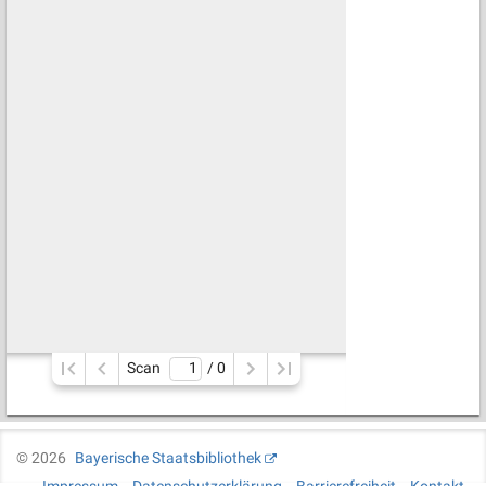
Scan
/ 
0
©
2026
Bayerische Staatsbibliothek
Impressum
Datenschutzerklärung
Barrierefreiheit
Kontakt