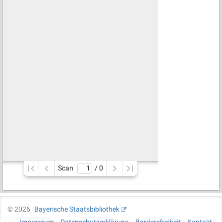
Scan
/ 
0
©
2026
Bayerische Staatsbibliothek
Impressum
Datenschutzerklärung
Barrierefreiheit
Kontakt