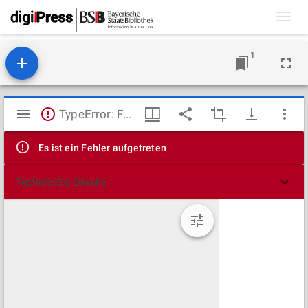
Toggl
navig
1
Mirador
TypeError: Failed to fetch
Viewer
Es ist ein Fehler aufgetreten
Technische Details