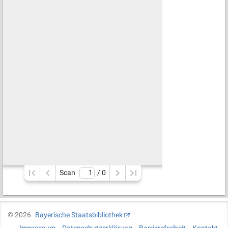
Scan
/ 
0
©
2026
Bayerische Staatsbibliothek
Impressum
Datenschutzerklärung
Barrierefreiheit
Kontakt