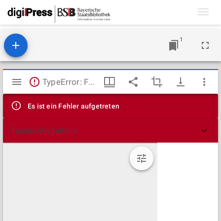
Toggl
navig
1
Mirador
TypeError: Failed to fetch
Viewer
Es ist ein Fehler aufgetreten
Technische Details