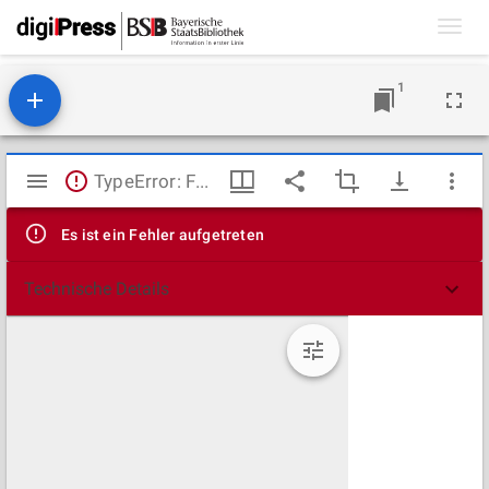
Toggl
navig
1
Mirador
TypeError: Failed to fetch
Viewer
Es ist ein Fehler aufgetreten
Technische Details