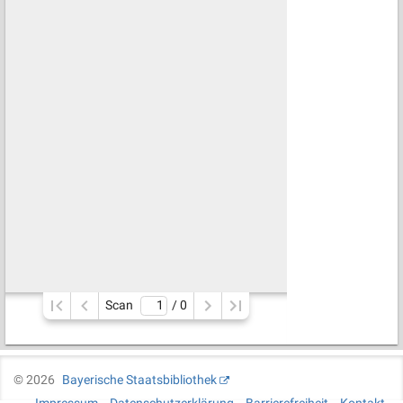
Scan
/ 
0
©
2026
Bayerische Staatsbibliothek
Impressum
Datenschutzerklärung
Barrierefreiheit
Kontakt