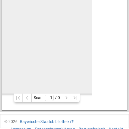
Scan
/ 
0
©
2026
Bayerische Staatsbibliothek
Impressum
Datenschutzerklärung
Barrierefreiheit
Kontakt