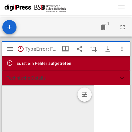
Toggl
navig
1
Mirador
TypeError: Failed to fetch
Viewer
Es ist ein Fehler aufgetreten
Technische Details