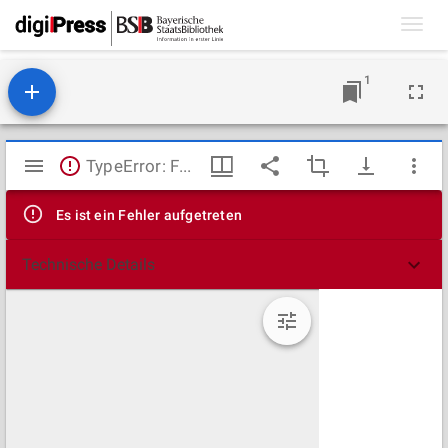
Toggl
navig
1
Mirador
TypeError: Failed to fetch
Viewer
Es ist ein Fehler aufgetreten
Technische Details