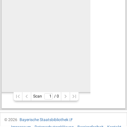
Scan
/ 
0
©
2026
Bayerische Staatsbibliothek
Impressum
Datenschutzerklärung
Barrierefreiheit
Kontakt