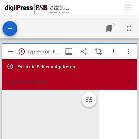
Toggl
navig
1
Mirador
TypeError: Failed to fetch
Viewer
Es ist ein Fehler aufgetreten
Technische Details