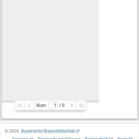
Scan
/ 
0
©
2026
Bayerische Staatsbibliothek
Impressum
Datenschutzerklärung
Barrierefreiheit
Kontakt