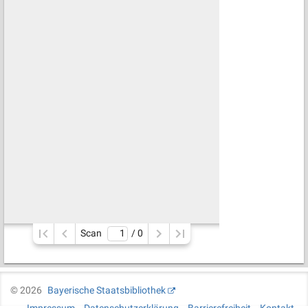
Scan
/ 
0
©
2026
Bayerische Staatsbibliothek
Impressum
Datenschutzerklärung
Barrierefreiheit
Kontakt