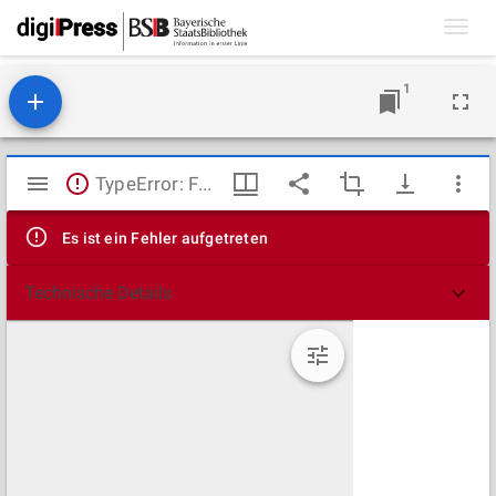
Toggl
navig
1
Mirador
TypeError: Failed to fetch
Viewer
Es ist ein Fehler aufgetreten
Technische Details