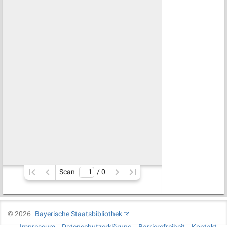
Scan
/ 
0
©
2026
Bayerische Staatsbibliothek
Impressum
Datenschutzerklärung
Barrierefreiheit
Kontakt