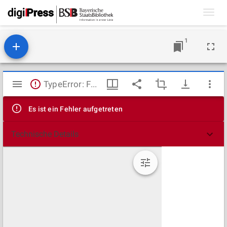
Toggl
navig
1
Mirador
TypeError: Failed to fetch
Viewer
Es ist ein Fehler aufgetreten
Technische Details