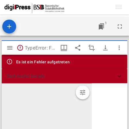
Toggl
navig
1
Mirador
TypeError: Failed to fetch
Viewer
Es ist ein Fehler aufgetreten
Technische Details