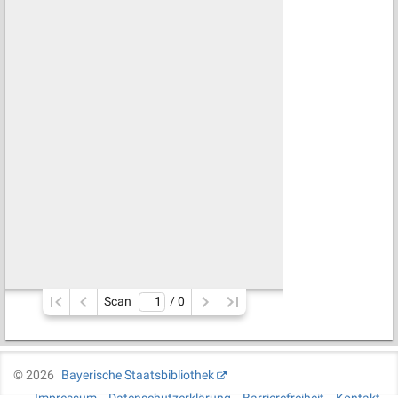
Scan
/ 
0
©
2026
Bayerische Staatsbibliothek
Impressum
Datenschutzerklärung
Barrierefreiheit
Kontakt