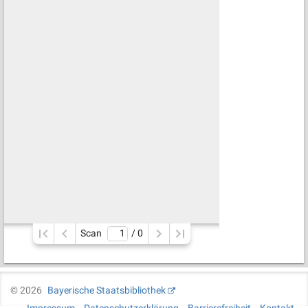
Scan
/ 
0
©
2026
Bayerische Staatsbibliothek
Impressum
Datenschutzerklärung
Barrierefreiheit
Kontakt