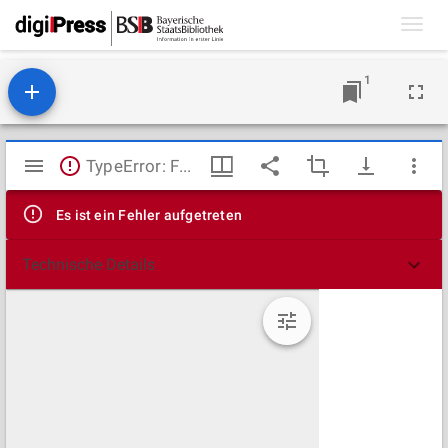
Toggl
navig
1
Mirador
TypeError: Failed to fetch
Viewer
Es ist ein Fehler aufgetreten
Technische Details