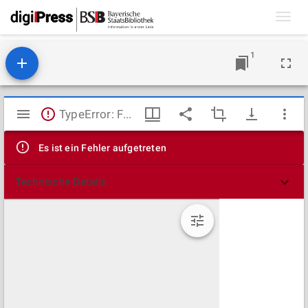
Toggl
navig
1
Mirador
TypeError: Failed to fetch
Viewer
Es ist ein Fehler aufgetreten
Technische Details