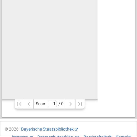
Scan
/ 
0
©
2026
Bayerische Staatsbibliothek
Impressum
Datenschutzerklärung
Barrierefreiheit
Kontakt